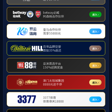
英国威廉希尔公司官网
地址：山东省莱州市城港路
电话：+86 0535 2788888
公司电话：0535-2788888
传真：0535-2788983
营销中心：0535-2788806
公司邮箱：denghai@sddhzy.com