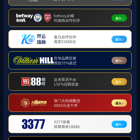
英国威廉希尔公司官网
地址：山东省莱州市城港路
电话：+86 0535 2788888
公司电话：0535-2788888
传真：0535-2788983
营销中心：0535-2788806
公司邮箱：denghai@sddhzy.com