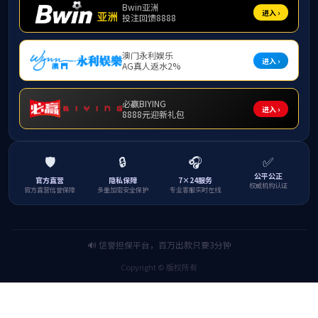
山东英国威廉希尔公司官网微信号
Copyright dekkerfarmhouse.com. All Rights Reserved.
版权所有：英国·威廉希尔公司(WilliamHill)中文官方网站
鲁ICP备19047732号-1