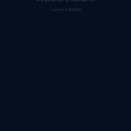
英国威廉希尔公司官网
WilliamHill官方
网站
地址：山东省莱州市城港路
电话：+86 0535 2788888
科研机构
公司电话：0535-2788888
公司官网
科研成果
传真：0535-2788983
营销中心：0535-2788806
公司邮箱：denghai@sddhzy.com